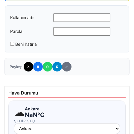
Kullanıcı adı:
Parola:
Beni hatırla
Paylaş:
Hava Durumu
☁
Ankara
NaN°C
ŞEHIR SEÇ