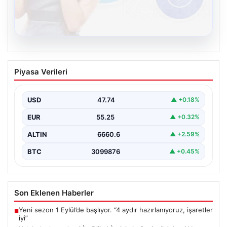
08.08.2026
Kelebek chat adresi İle Dijital İletişimin
Piyasa Verileri
Seviyeli Adresi Ve Muhabbet Deneyimi
Dijital dünyasında insanların güvenli bir biçimde bağlantı
kurması ciddi bir hassasiyet barındırmaktadır. Halen
USD
47.74
▲ +0.18%
çeşitli…
EUR
55.25
▲ +0.32%
ALTIN
6660.6
▲ +2.59%
BTC
3099876
▲ +0.45%
Son Eklenen Haberler
Yeni sezon 1 Eylül’de başlıyor. “4 aydır hazırlanıyoruz, işaretler
■
iyi”