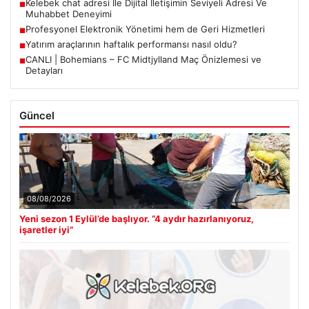
Kelebek chat adresi İle Dijital İletişimin Seviyeli Adresi Ve
■
Muhabbet Deneyimi
Profesyonel Elektronik Yönetimi hem de Geri Hizmetleri
■
Yatırım araçlarının haftalık performansı nasıl oldu?
■
CANLI | Bohemians – FC Midtjylland Maç Önizlemesi ve
■
Detayları
Güncel
08/08/2026
Yeni sezon 1 Eylül’de başlıyor. “4 aydır hazırlanıyoruz,
işaretler iyi”