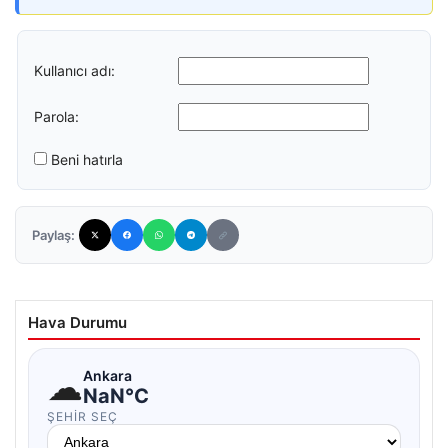
Kullanıcı adı:
Parola:
Beni hatırla
Paylaş:
Hava Durumu
☁
Ankara
NaN°C
ŞEHIR SEÇ