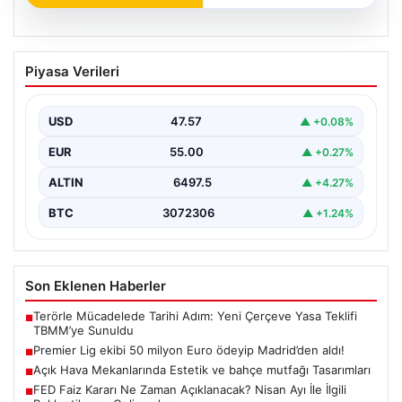
04.08.2026
Premier Lig ekibi 50 milyon Euro ödeyip
Piyasa Verileri
Madrid’den aldı!
USD
47.57
▲ +0.08%
EUR
55.00
▲ +0.27%
ALTIN
6497.5
▲ +4.27%
BTC
3072306
▲ +1.24%
Son Eklenen Haberler
Terörle Mücadelede Tarihi Adım: Yeni Çerçeve Yasa Teklifi
■
TBMM’ye Sunuldu
Premier Lig ekibi 50 milyon Euro ödeyip Madrid’den aldı!
■
Açık Hava Mekanlarında Estetik ve bahçe mutfağı Tasarımları
■
FED Faiz Kararı Ne Zaman Açıklanacak? Nisan Ayı İle İlgili
■