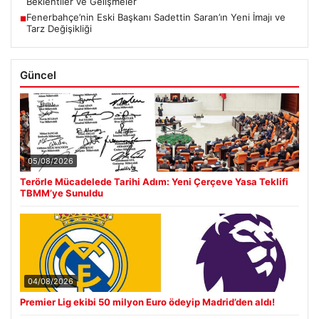
Beklentiler ve Gelişmeler
Fenerbahçe’nin Eski Başkanı Sadettin Saran’ın Yeni İmajı ve
■
Tarz Değişikliği
Güncel
05/08/2026
Terörle Mücadelede Tarihi Adım: Yeni Çerçeve Yasa Teklifi
TBMM’ye Sunuldu
04/08/2026
Premier Lig ekibi 50 milyon Euro ödeyip Madrid’den aldı!