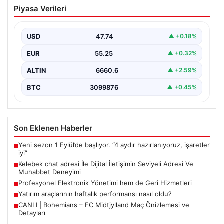
Kelebek chat adresi İle Dijital İletişimin
Piyasa Verileri
Seviyeli Adresi Ve Muhabbet Deneyimi
Dijital dünyasında insanların güvenli bir biçimde bağlantı
kurması ciddi bir hassasiyet barındırmaktadır. Halen
USD
47.74
▲ +0.18%
çeşitli…
EUR
55.25
▲ +0.32%
ALTIN
6660.6
▲ +2.59%
BTC
3099876
▲ +0.45%
Son Eklenen Haberler
Yeni sezon 1 Eylül’de başlıyor. “4 aydır hazırlanıyoruz, işaretler
■
iyi”
Kelebek chat adresi İle Dijital İletişimin Seviyeli Adresi Ve
■
Muhabbet Deneyimi
Profesyonel Elektronik Yönetimi hem de Geri Hizmetleri
■
Yatırım araçlarının haftalık performansı nasıl oldu?
■
CANLI | Bohemians – FC Midtjylland Maç Önizlemesi ve
■
Detayları