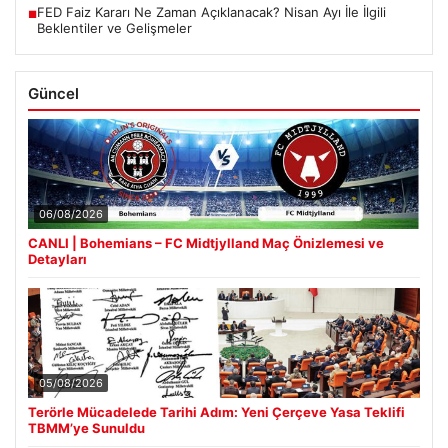
FED Faiz Kararı Ne Zaman Açıklanacak? Nisan Ayı İle İlgili
■
Beklentiler ve Gelişmeler
Güncel
06/08/2026
CANLI | Bohemians – FC Midtjylland Maç Önizlemesi ve
Detayları
05/08/2026
Terörle Mücadelede Tarihi Adım: Yeni Çerçeve Yasa Teklifi
TBMM’ye Sunuldu