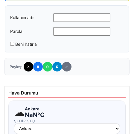
Kullanıcı adı:
Parola:
Beni hatırla
Paylaş:
Hava Durumu
☁
Ankara
NaN°C
ŞEHIR SEÇ