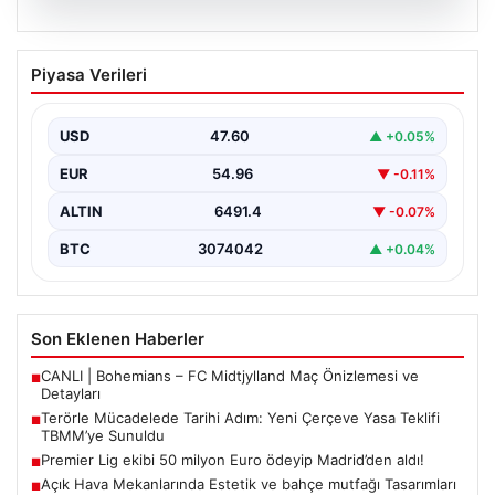
05.08.2026
Terörle Mücadelede Tarihi Adım: Yeni
Piyasa Verileri
Çerçeve Yasa Teklifi TBMM’ye Sunuldu
Türkiye, terörle etkin mücadele ve ulusal güvenliği
güçlendirmeye yönelik kapsamlı bir hukuki altyapı
USD
47.60
▲ +0.05%
oluşturmak…
EUR
54.96
▼ -0.11%
ALTIN
6491.4
▼ -0.07%
BTC
3074042
▲ +0.04%
Son Eklenen Haberler
CANLI | Bohemians – FC Midtjylland Maç Önizlemesi ve
■
Detayları
Terörle Mücadelede Tarihi Adım: Yeni Çerçeve Yasa Teklifi
■
TBMM’ye Sunuldu
Premier Lig ekibi 50 milyon Euro ödeyip Madrid’den aldı!
■
Açık Hava Mekanlarında Estetik ve bahçe mutfağı Tasarımları
■