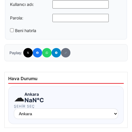
Kullanıcı adı:
Parola:
Beni hatırla
Paylaş:
Hava Durumu
☁
Ankara
NaN°C
ŞEHIR SEÇ