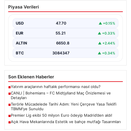
CANLI | Bohemians – FC Midtjylland
Piyasa Verileri
Maç Önizlemesi ve Detayları
Geleneksel futbol heyecanı Dalymount Park'ta yeniden
yaşanıyor. Bohemians ile FC Midtjylland, 06 Ağustos
USD
47.70
▲ +0.15%
2026…
EUR
55.21
▲ +0.33%
ALTIN
6650.8
▲ +2.44%
BTC
3084347
▲ +0.34%
Son Eklenen Haberler
Yatırım araçlarının haftalık performansı nasıl oldu?
■
CANLI | Bohemians – FC Midtjylland Maç Önizlemesi ve
■
Detayları
Terörle Mücadelede Tarihi Adım: Yeni Çerçeve Yasa Teklifi
■
TBMM’ye Sunuldu
Premier Lig ekibi 50 milyon Euro ödeyip Madrid’den aldı!
■
Açık Hava Mekanlarında Estetik ve bahçe mutfağı Tasarımları
■