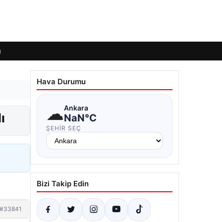
ı
Hava Durumu
☁
Ankara
ı
NaN°C
ŞEHIR SEÇ
Bizi Takip Edin
#33841