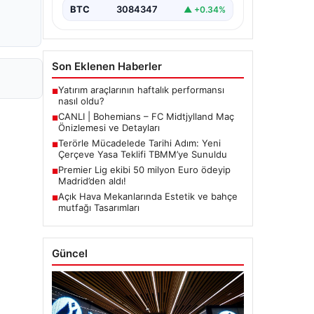
BTC
3084347
▲ +0.34%
Son Eklenen Haberler
Yatırım araçlarının haftalık performansı
■
nasıl oldu?
CANLI | Bohemians – FC Midtjylland Maç
■
Önizlemesi ve Detayları
Terörle Mücadelede Tarihi Adım: Yeni
■
Çerçeve Yasa Teklifi TBMM’ye Sunuldu
Premier Lig ekibi 50 milyon Euro ödeyip
■
Madrid’den aldı!
Açık Hava Mekanlarında Estetik ve bahçe
■
mutfağı Tasarımları
Güncel