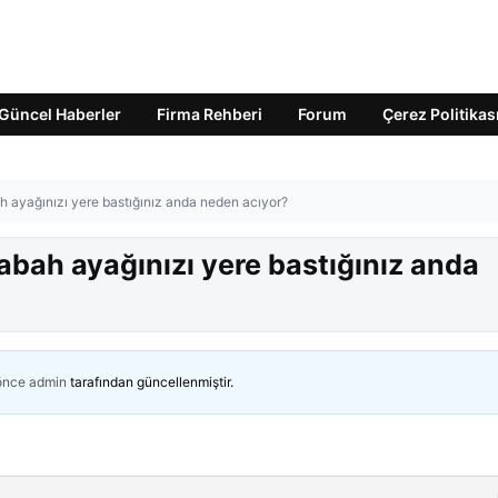
Güncel Haberler
Firma Rehberi
Forum
Çerez Politikas
h ayağınızı yere bastığınız anda neden acıyor?
abah ayağınızı yere bastığınız anda
 önce
admin
tarafından güncellenmiştir.