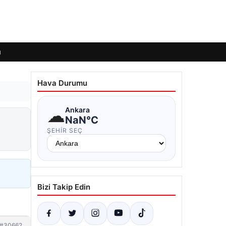
ı
Hava Durumu
☁
Ankara
NaN°C
ŞEHIR SEÇ
Bizi Takip Edin
#30662