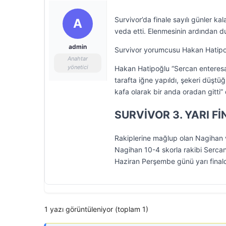
Survivor’da finale sayılı günler 
A
veda etti. Elenmesinin ardından 
admin
Survivor yorumcusu Hakan Hatipoğlu
Anahtar
yönetici
Hakan Hatipoğlu “Sercan enteresa
tarafta iğne yapıldı, şekeri düştüğ
kafa olarak bir anda oradan gitti” 
SURVİVOR 3. YARI Fİ
Rakiplerine mağlup olan Nagihan v
Nagihan 10-4 skorla rakibi Sercan
Haziran Perşembe günü yarı fina
1 yazı görüntüleniyor (toplam 1)