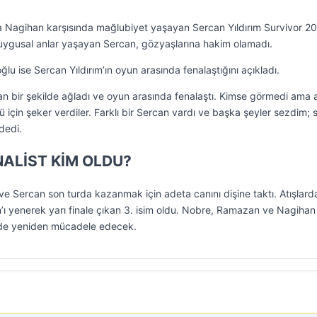
kala Nagihan karşısında mağlubiyet yaşayan Sercan Yıldırım Survivor 2
duygusal anlar yaşayan Sercan, gözyaşlarına hakim olamadı.
 ise Sercan Yıldırım’ın oyun arasında fenalaştığını açıkladı.
n bir şekilde ağladı ve oyun arasında fenalaştı. Kimse görmedi ama 
ü için şeker verdiler. Farklı bir Sercan vardı ve başka şeyler sezdim; 
dedi.
NALİST KİM OLDU?
e Sercan son turda kazanmak için adeta canını dişine taktı. Atışlard
’ı yenerek yarı finale çıkan 3. isim oldu. Nobre, Ramazan ve Nagihan
lde yeniden mücadele edecek.