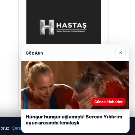
×
Göz Atın
Hastaş Beton
26/05/2026
Güncel Haberler
Hüngür hüngür ağlamıştı! Sercan Yıldırım
oyun arasında fenalaştı
ıyoruz.
Çerez Politikamız
Reddet
Kabul Et