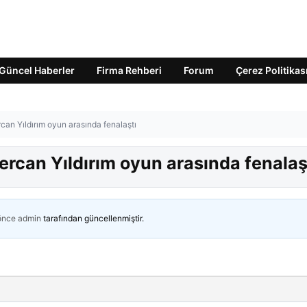
Güncel Haberler
Firma Rehberi
Forum
Çerez Politikas
can Yıldırım oyun arasında fenalaştı
rcan Yıldırım oyun arasında fenalaş
 önce
admin
tarafından güncellenmiştir.