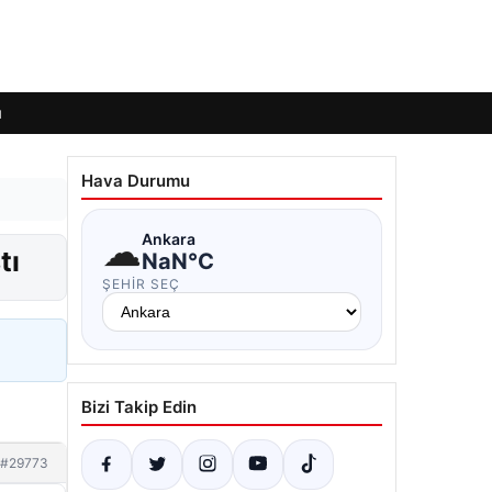
ı
Hava Durumu
☁
Ankara
tı
NaN°C
ŞEHIR SEÇ
Bizi Takip Edin
#29773