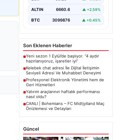
bir biçimde bağlantı kurması ciddi bir
hassasiyet barındırmaktadır. Halen
ALTIN
6660.6
▲ +2.59%
çeşitli…
BTC
3099876
▲ +0.45%
Son Eklenen Haberler
Yeni sezon 1 Eylül’de başlıyor. “4 aydır
■
hazırlanıyoruz, işaretler iyi”
Kelebek chat adresi İle Dijital İletişimin
■
Seviyeli Adresi Ve Muhabbet Deneyimi
Profesyonel Elektronik Yönetimi hem de
■
Geri Hizmetleri
Yatırım araçlarının haftalık performansı
■
nasıl oldu?
CANLI | Bohemians – FC Midtjylland Maç
■
Önizlemesi ve Detayları
Güncel