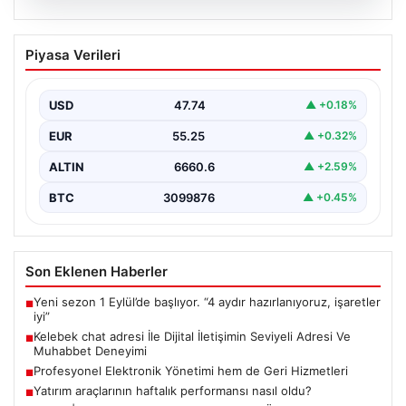
08.08.2026
Kelebek chat adresi İle Dijital İletişimin
Piyasa Verileri
Seviyeli Adresi Ve Muhabbet Deneyimi
Dijital dünyasında insanların güvenli bir biçimde bağlantı
kurması ciddi bir hassasiyet barındırmaktadır. Halen
USD
47.74
▲ +0.18%
çeşitli…
EUR
55.25
▲ +0.32%
ALTIN
6660.6
▲ +2.59%
BTC
3099876
▲ +0.45%
Son Eklenen Haberler
Yeni sezon 1 Eylül’de başlıyor. “4 aydır hazırlanıyoruz, işaretler
■
iyi”
Kelebek chat adresi İle Dijital İletişimin Seviyeli Adresi Ve
■
Muhabbet Deneyimi
Profesyonel Elektronik Yönetimi hem de Geri Hizmetleri
■
Yatırım araçlarının haftalık performansı nasıl oldu?
■