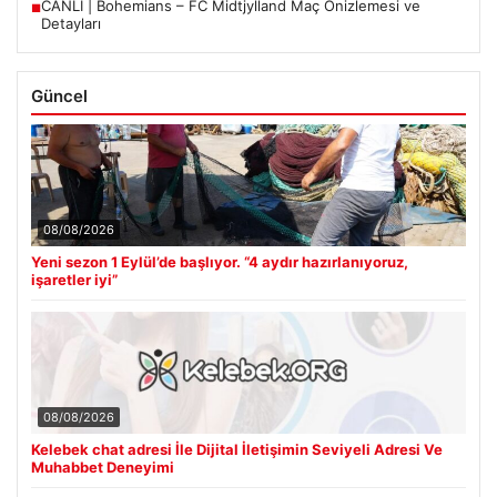
CANLI | Bohemians – FC Midtjylland Maç Önizlemesi ve
■
Detayları
Güncel
08/08/2026
Yeni sezon 1 Eylül’de başlıyor. “4 aydır hazırlanıyoruz,
işaretler iyi”
08/08/2026
Kelebek chat adresi İle Dijital İletişimin Seviyeli Adresi Ve
Muhabbet Deneyimi