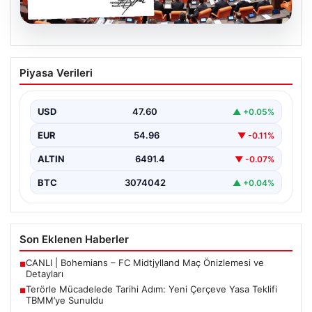
05.08.2026
Terörle Mücadelede Tarihi Adım: Yeni
Piyasa Verileri
Çerçeve Yasa Teklifi TBMM’ye Sunuldu
Türkiye, terörle etkin mücadele ve ulusal güvenliği
güçlendirmeye yönelik kapsamlı bir hukuki altyapı
USD
47.60
▲ +0.05%
oluşturmak…
EUR
54.96
▼ -0.11%
ALTIN
6491.4
▼ -0.07%
BTC
3074042
▲ +0.04%
Son Eklenen Haberler
CANLI | Bohemians – FC Midtjylland Maç Önizlemesi ve
■
Detayları
Terörle Mücadelede Tarihi Adım: Yeni Çerçeve Yasa Teklifi
■
TBMM’ye Sunuldu