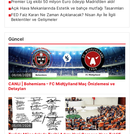
Premier Lig ekibi 50 milyon Euro ödeyip Madrid’den aldı!
■
Açık Hava Mekanlarında Estetik ve bahçe mutfağı Tasarımları
■
FED Faiz Kararı Ne Zaman Açıklanacak? Nisan Ayı İle İlgili
■
Beklentiler ve Gelişmeler
Güncel
06/08/2026
CANLI | Bohemians – FC Midtjylland Maç Önizlemesi ve
Detayları
05/08/2026