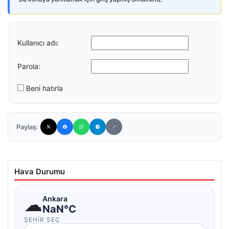
Kullanıcı adı:
Parola:
Beni hatırla
Paylaş:
Hava Durumu
☁
Ankara
NaN°C
ŞEHIR SEÇ