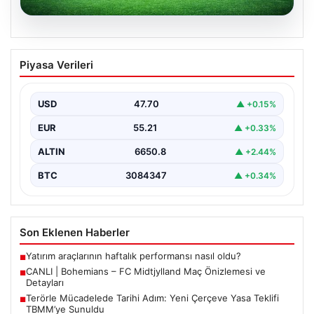
06.08.2026
CANLI | Bohemians – FC Midtjylland
Piyasa Verileri
Maç Önizlemesi ve Detayları
Geleneksel futbol heyecanı Dalymount Park'ta yeniden
yaşanıyor. Bohemians ile FC Midtjylland, 06 Ağustos
USD
47.70
▲ +0.15%
2026…
EUR
55.21
▲ +0.33%
ALTIN
6650.8
▲ +2.44%
BTC
3084347
▲ +0.34%
Son Eklenen Haberler
Yatırım araçlarının haftalık performansı nasıl oldu?
■
CANLI | Bohemians – FC Midtjylland Maç Önizlemesi ve
■
Detayları
Terörle Mücadelede Tarihi Adım: Yeni Çerçeve Yasa Teklifi
■
TBMM’ye Sunuldu