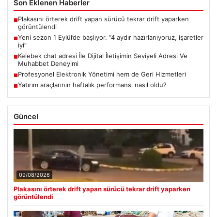
Son Eklenen Haberler
Plakasını örterek drift yapan sürücü tekrar drift yaparken
■
görüntülendi
Yeni sezon 1 Eylül’de başlıyor. “4 aydır hazırlanıyoruz, işaretler
■
iyi”
Kelebek chat adresi İle Dijital İletişimin Seviyeli Adresi Ve
■
Muhabbet Deneyimi
Profesyonel Elektronik Yönetimi hem de Geri Hizmetleri
■
Yatırım araçlarının haftalık performansı nasıl oldu?
■
Güncel
09/08/2026
Plakasını örterek drift yapan sürücü tekrar drift yaparken
görüntülendi