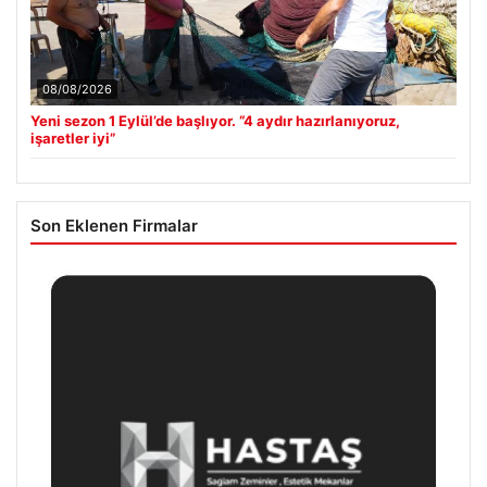
08/08/2026
Yeni sezon 1 Eylül’de başlıyor. “4 aydır hazırlanıyoruz,
işaretler iyi”
Son Eklenen Firmalar