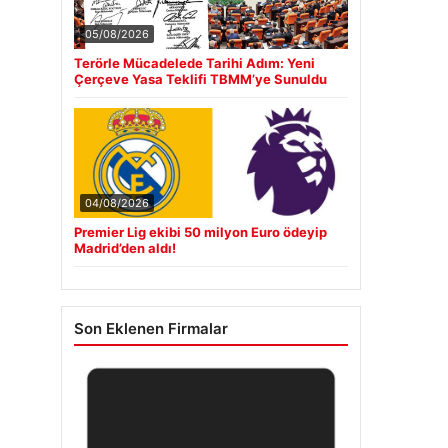
05/08/2026
Terörle Mücadelede Tarihi Adım: Yeni
Çerçeve Yasa Teklifi TBMM’ye Sunuldu
04/08/2026
Premier Lig ekibi 50 milyon Euro ödeyip
Madrid’den aldı!
Son Eklenen Firmalar