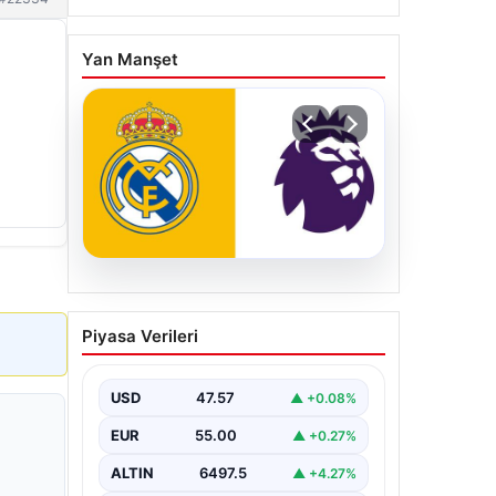
Yan Manşet
04.08.2026
Premier Lig ekibi 50
Piyasa Verileri
milyon Euro ödeyip
Madrid’den aldı!
USD
47.57
▲ +0.08%
EUR
55.00
▲ +0.27%
ALTIN
6497.5
▲ +4.27%