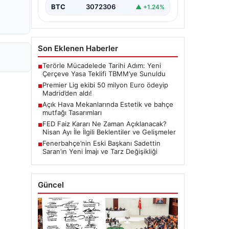
BTC
3072306
▲ +1.24%
Son Eklenen Haberler
Terörle Mücadelede Tarihi Adım: Yeni
■
Çerçeve Yasa Teklifi TBMM’ye Sunuldu
Premier Lig ekibi 50 milyon Euro ödeyip
■
Madrid’den aldı!
Açık Hava Mekanlarında Estetik ve bahçe
■
mutfağı Tasarımları
FED Faiz Kararı Ne Zaman Açıklanacak?
■
Nisan Ayı İle İlgili Beklentiler ve Gelişmeler
Fenerbahçe’nin Eski Başkanı Sadettin
■
Saran’ın Yeni İmajı ve Tarz Değişikliği
Güncel