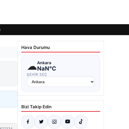
ı
Hava Durumu
☁
Ankara
NaN°C
ŞEHIR SEÇ
Bizi Takip Edin
#22334