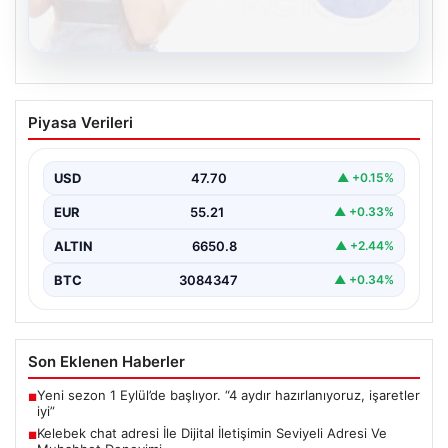
08.08.2026
Kelebek chat adresi İle Dijital İletişimin
Piyasa Verileri
Seviyeli Adresi Ve Muhabbet Deneyimi
Dijital dünyasında insanların güvenli bir biçimde bağlantı
kurması ciddi bir hassasiyet barındırmaktadır. Halen
USD
47.70
▲ +0.15%
çeşitli…
EUR
55.21
▲ +0.33%
ALTIN
6650.8
▲ +2.44%
BTC
3084347
▲ +0.34%
Son Eklenen Haberler
Yeni sezon 1 Eylül’de başlıyor. “4 aydır hazırlanıyoruz, işaretler
■
iyi”
Kelebek chat adresi İle Dijital İletişimin Seviyeli Adresi Ve
■