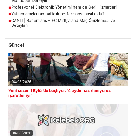
Muhabbet Deneyimi
Profesyonel Elektronik Yönetimi hem de Geri Hizmetleri
■
Yatırım araçlarının haftalık performansı nasıl oldu?
■
CANLI | Bohemians – FC Midtjylland Maç Önizlemesi ve
■
Detayları
Güncel
08/08/2026
Yeni sezon 1 Eylül’de başlıyor. “4 aydır hazırlanıyoruz,
işaretler iyi”
08/08/2026