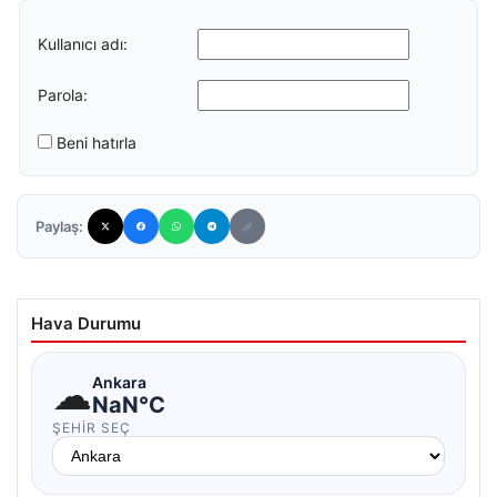
Kullanıcı adı:
Parola:
Beni hatırla
Paylaş:
Hava Durumu
☁
Ankara
NaN°C
ŞEHIR SEÇ