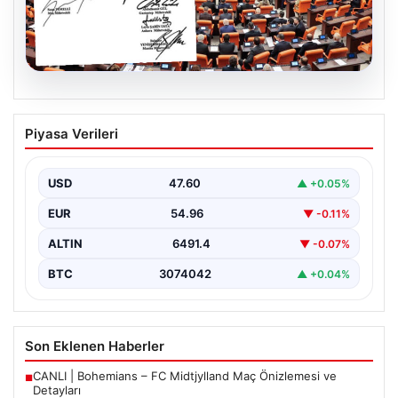
05.08.2026
Terörle Mücadelede Tarihi Adım: Yeni
Piyasa Verileri
Çerçeve Yasa Teklifi TBMM’ye Sunuldu
Türkiye, terörle etkin mücadele ve ulusal güvenliği
güçlendirmeye yönelik kapsamlı bir hukuki altyapı
USD
47.60
▲ +0.05%
oluşturmak…
EUR
54.96
▼ -0.11%
ALTIN
6491.4
▼ -0.07%
BTC
3074042
▲ +0.04%
Son Eklenen Haberler
CANLI | Bohemians – FC Midtjylland Maç Önizlemesi ve
■
Detayları