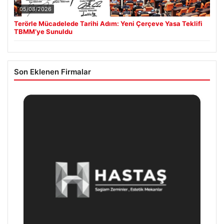
05/08/2026
Terörle Mücadelede Tarihi Adım: Yeni Çerçeve Yasa Teklifi
TBMM’ye Sunuldu
Son Eklenen Firmalar