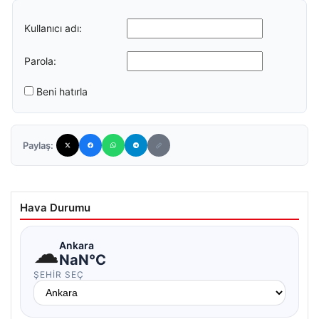
Kullanıcı adı:
Parola:
Beni hatırla
Paylaş:
Hava Durumu
☁
Ankara
NaN°C
ŞEHIR SEÇ