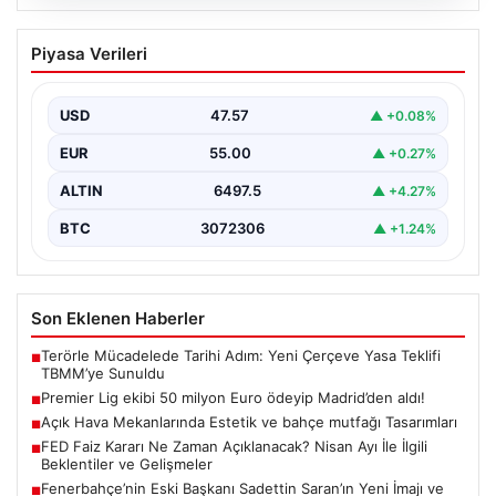
04.08.2026
Premier Lig ekibi 50 milyon Euro ödeyip
Piyasa Verileri
Madrid’den aldı!
USD
47.57
▲ +0.08%
EUR
55.00
▲ +0.27%
ALTIN
6497.5
▲ +4.27%
BTC
3072306
▲ +1.24%
Son Eklenen Haberler
Terörle Mücadelede Tarihi Adım: Yeni Çerçeve Yasa Teklifi
■
TBMM’ye Sunuldu
Premier Lig ekibi 50 milyon Euro ödeyip Madrid’den aldı!
■
Açık Hava Mekanlarında Estetik ve bahçe mutfağı Tasarımları
■
FED Faiz Kararı Ne Zaman Açıklanacak? Nisan Ayı İle İlgili
■
Beklentiler ve Gelişmeler
Fenerbahçe’nin Eski Başkanı Sadettin Saran’ın Yeni İmajı ve
■