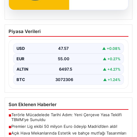
04.08.2026
Premier Lig ekibi 50 milyon Euro ödeyip
Piyasa Verileri
Madrid’den aldı!
USD
47.57
▲ +0.08%
EUR
55.00
▲ +0.27%
ALTIN
6497.5
▲ +4.27%
BTC
3072306
▲ +1.24%
Son Eklenen Haberler
Terörle Mücadelede Tarihi Adım: Yeni Çerçeve Yasa Teklifi
■
TBMM’ye Sunuldu
Premier Lig ekibi 50 milyon Euro ödeyip Madrid’den aldı!
■
Açık Hava Mekanlarında Estetik ve bahçe mutfağı Tasarımları
■