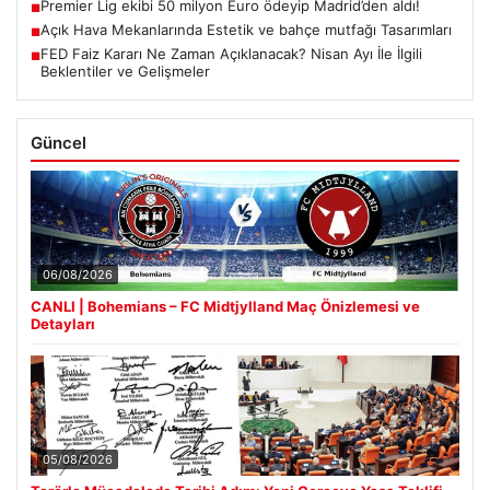
Premier Lig ekibi 50 milyon Euro ödeyip Madrid’den aldı!
■
Açık Hava Mekanlarında Estetik ve bahçe mutfağı Tasarımları
■
FED Faiz Kararı Ne Zaman Açıklanacak? Nisan Ayı İle İlgili
■
Beklentiler ve Gelişmeler
Güncel
06/08/2026
CANLI | Bohemians – FC Midtjylland Maç Önizlemesi ve
Detayları
05/08/2026