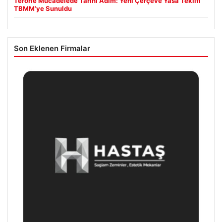
Terörle Mücadelede Tarihi Adım: Yeni Çerçeve Yasa Teklifi
TBMM’ye Sunuldu
Son Eklenen Firmalar