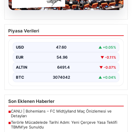
05.08.2026
Terörle Mücadelede Tarihi Adım: Yeni
Piyasa Verileri
Çerçeve Yasa Teklifi TBMM’ye Sunuldu
Türkiye, terörle etkin mücadele ve ulusal güvenliği
güçlendirmeye yönelik kapsamlı bir hukuki altyapı
USD
47.60
▲ +0.05%
oluşturmak…
EUR
54.96
▼ -0.11%
ALTIN
6491.4
▼ -0.07%
BTC
3074042
▲ +0.04%
Son Eklenen Haberler
CANLI | Bohemians – FC Midtjylland Maç Önizlemesi ve
■
Detayları
Terörle Mücadelede Tarihi Adım: Yeni Çerçeve Yasa Teklifi
■
TBMM’ye Sunuldu