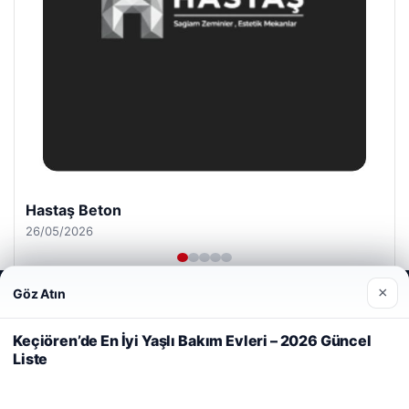
Hastaş Beton
26/05/2026
×
Göz Atın
Web sitemizi nasıl kullandığınızı daha iyi anlayabilmek,
deneyiminizi kişiselleştirmek ve geliştirmek amacıyla çerezler
kullanıyoruz.
Çerez Politikamız
Keçiören’de En İyi Yaşlı Bakım Evleri – 2026 Güncel
Liste
Reddet
Kabul Et
© 2026 Bilgisel – Güncel Haberler