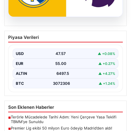
04.08.2026
Premier Lig ekibi 50 milyon Euro ödeyip
Piyasa Verileri
Madrid’den aldı!
USD
47.57
▲ +0.08%
EUR
55.00
▲ +0.27%
ALTIN
6497.5
▲ +4.27%
BTC
3072306
▲ +1.24%
Son Eklenen Haberler
Terörle Mücadelede Tarihi Adım: Yeni Çerçeve Yasa Teklifi
■
TBMM’ye Sunuldu
Premier Lig ekibi 50 milyon Euro ödeyip Madrid’den aldı!
■