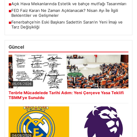
Açık Hava Mekanlarında Estetik ve bahçe mutfağı Tasarımları
■
FED Faiz Kararı Ne Zaman Açıklanacak? Nisan Ayı İle İlgili
■
Beklentiler ve Gelişmeler
Fenerbahçe’nin Eski Başkanı Sadettin Saran’ın Yeni İmajı ve
■
Tarz Değişikliği
Güncel
05/08/2026
Terörle Mücadelede Tarihi Adım: Yeni Çerçeve Yasa Teklifi
TBMM’ye Sunuldu
04/08/2026