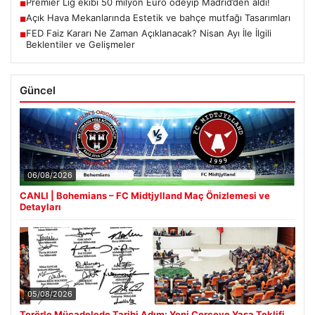
Premier Lig ekibi 50 milyon Euro ödeyip Madrid’den aldı!
■
Açık Hava Mekanlarında Estetik ve bahçe mutfağı Tasarımları
■
FED Faiz Kararı Ne Zaman Açıklanacak? Nisan Ayı İle İlgili
■
Beklentiler ve Gelişmeler
Güncel
06/08/2026
CANLI | Bohemians – FC Midtjylland Maç Önizlemesi ve
Detayları
05/08/2026
Terörle Mücadelede Tarihi Adım: Yeni Çerçeve Yasa Teklifi