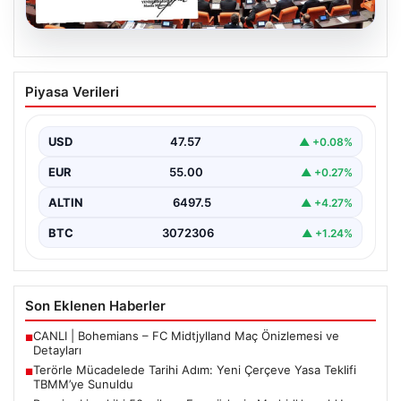
05.08.2026
Terörle Mücadelede Tarihi Adım: Yeni
Piyasa Verileri
Çerçeve Yasa Teklifi TBMM’ye Sunuldu
Türkiye, terörle etkin mücadele ve ulusal güvenliği
güçlendirmeye yönelik kapsamlı bir hukuki altyapı
USD
47.57
▲ +0.08%
oluşturmak…
EUR
55.00
▲ +0.27%
ALTIN
6497.5
▲ +4.27%
BTC
3072306
▲ +1.24%
Son Eklenen Haberler
CANLI | Bohemians – FC Midtjylland Maç Önizlemesi ve
■
Detayları
Terörle Mücadelede Tarihi Adım: Yeni Çerçeve Yasa Teklifi
■
TBMM’ye Sunuldu