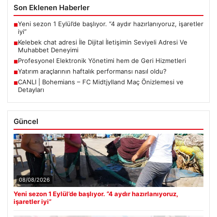
Son Eklenen Haberler
Yeni sezon 1 Eylül’de başlıyor. “4 aydır hazırlanıyoruz, işaretler
■
iyi”
Kelebek chat adresi İle Dijital İletişimin Seviyeli Adresi Ve
■
Muhabbet Deneyimi
Profesyonel Elektronik Yönetimi hem de Geri Hizmetleri
■
Yatırım araçlarının haftalık performansı nasıl oldu?
■
CANLI | Bohemians – FC Midtjylland Maç Önizlemesi ve
■
Detayları
Güncel
08/08/2026
Yeni sezon 1 Eylül’de başlıyor. “4 aydır hazırlanıyoruz,
işaretler iyi”