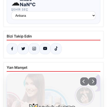
☁
NaN°C
ŞEHIR SEÇ
Bizi Takip Edin
Yan Manşet