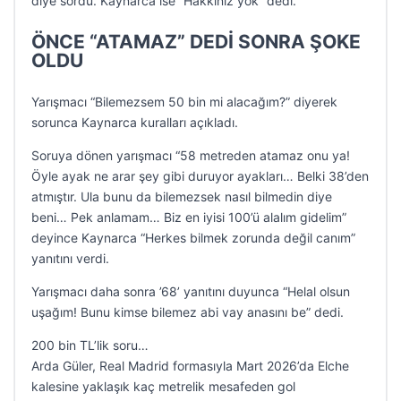
diye sordu. Kaynarca ise “Hakkınız yok” dedi.
ÖNCE “ATAMAZ” DEDİ SONRA ŞOKE
OLDU
Yarışmacı “Bilemezsem 50 bin mi alacağım?” diyerek
sorunca Kaynarca kuralları açıkladı.
Soruya dönen yarışmacı “58 metreden atamaz onu ya!
Öyle ayak ne arar şey gibi duruyor ayakları… Belki 38’den
atmıştır. Ula bunu da bilemezsek nasıl bilmedin diye
beni… Pek anlamam… Biz en iyisi 100’ü alalım gidelim”
deyince Kaynarca “Herkes bilmek zorunda değil canım”
yanıtını verdi.
Yarışmacı daha sonra ’68’ yanıtını duyunca “Helal olsun
uşağım! Bunu kimse bilemez abi vay anasını be” dedi.
200 bin TL’lik soru…
Arda Güler, Real Madrid formasıyla Mart 2026’da Elche
kalesine yaklaşık kaç metrelik mesafeden gol