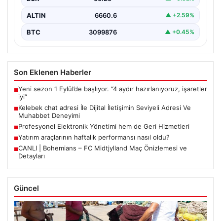
ALTIN
6660.6
▲ +2.59%
BTC
3099876
▲ +0.45%
Son Eklenen Haberler
Yeni sezon 1 Eylül’de başlıyor. “4 aydır hazırlanıyoruz, işaretler
■
iyi”
Kelebek chat adresi İle Dijital İletişimin Seviyeli Adresi Ve
■
Muhabbet Deneyimi
Profesyonel Elektronik Yönetimi hem de Geri Hizmetleri
■
Yatırım araçlarının haftalık performansı nasıl oldu?
■
CANLI | Bohemians – FC Midtjylland Maç Önizlemesi ve
■
Detayları
Güncel