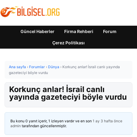
Güncel Haberler
Firma Rehberi
Forum
Çerez Politikası
Ana sayfa
›
Forumlar
›
Dünya
›
Korkunç anlar! İsrail canlı yayında
gazeteciyi böyle vurdu
Korkunç anlar! İsrail canlı
yayında gazeteciyi böyle vurdu
Bu konu 0 yanıt içerir, 1 izleyen vardır ve en son
1 ay 3 hafta önce
admin
tarafından güncellenmiştir.