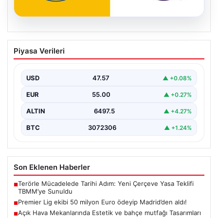
04.08.2026
Premier Lig ekibi 50 milyon Euro ödeyip
Piyasa Verileri
Madrid’den aldı!
USD
47.57
▲ +0.08%
EUR
55.00
▲ +0.27%
ALTIN
6497.5
▲ +4.27%
BTC
3072306
▲ +1.24%
Son Eklenen Haberler
Terörle Mücadelede Tarihi Adım: Yeni Çerçeve Yasa Teklifi
■
TBMM’ye Sunuldu
Premier Lig ekibi 50 milyon Euro ödeyip Madrid’den aldı!
■
Açık Hava Mekanlarında Estetik ve bahçe mutfağı Tasarımları
■