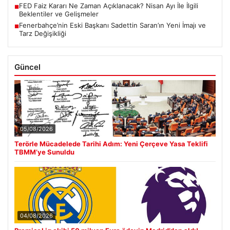
FED Faiz Kararı Ne Zaman Açıklanacak? Nisan Ayı İle İlgili
■
Beklentiler ve Gelişmeler
Fenerbahçe’nin Eski Başkanı Sadettin Saran’ın Yeni İmajı ve
■
Tarz Değişikliği
Güncel
05/08/2026
Terörle Mücadelede Tarihi Adım: Yeni Çerçeve Yasa Teklifi
TBMM’ye Sunuldu
04/08/2026