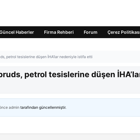
Güncel Haberler
Firma Rehberi
Forum
Çerez Politikas
petrol tesislerine düşen İHA’lar nedeniyle istifa etti
ds, petrol tesislerine düşen İHA’la
 önce
admin
tarafından güncellenmiştir.