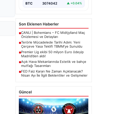
BTC
3074042
▲ +0.04%
Son Eklenen Haberler
CANLI | Bohemians – FC Midtjylland Maç
■
Önizlemesi ve Detayları
Terörle Mücadelede Tarihi Adım: Yeni
■
Çerçeve Yasa Teklifi TBMM’ye Sunuldu
Premier Lig ekibi 50 milyon Euro ödeyip
■
Madrid’den aldı!
Açık Hava Mekanlarında Estetik ve bahçe
■
mutfağı Tasarımları
FED Faiz Kararı Ne Zaman Açıklanacak?
■
Nisan Ayı İle İlgili Beklentiler ve Gelişmeler
Güncel