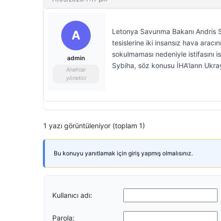
Letonya Savunma Bakanı Andris S
A
tesislerine iki insansız hava arac
sokulmaması nedeniyle istifasını i
admin
Sybiha, söz konusu İHA’ların Ukra
Anahtar
yönetici
1 yazı görüntüleniyor (toplam 1)
Bu konuyu yanıtlamak için giriş yapmış olmalısınız.
Kullanıcı adı:
Parola: