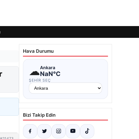
ı
Hava Durumu
☁
Ankara
r
NaN°C
ŞEHIR SEÇ
Bizi Takip Edin
#21473