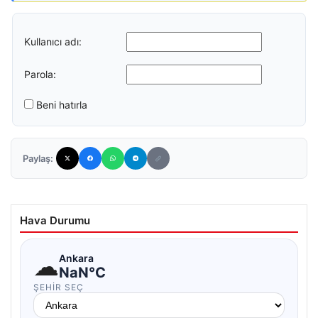
Kullanıcı adı:
Parola:
Beni hatırla
Paylaş:
Hava Durumu
☁
Ankara
NaN°C
ŞEHIR SEÇ