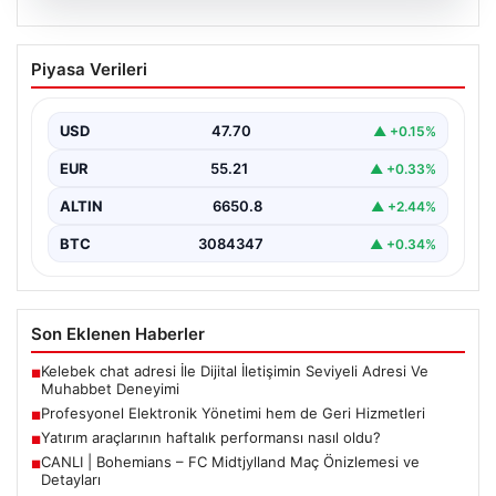
08.08.2026
Profesyonel Elektronik Yönetimi hem
Piyasa Verileri
de Geri Hizmetleri
Günümüzde gelişen dijitalleşme doğrultusunda
işletmeler cihaz envanterlerini sürekli zamanda
USD
47.70
▲ +0.15%
güncellemektedir. Söz konusu güncelleme
aşamasında…
EUR
55.21
▲ +0.33%
ALTIN
6650.8
▲ +2.44%
BTC
3084347
▲ +0.34%
Son Eklenen Haberler
Kelebek chat adresi İle Dijital İletişimin Seviyeli Adresi Ve
■
Muhabbet Deneyimi
Profesyonel Elektronik Yönetimi hem de Geri Hizmetleri
■
Yatırım araçlarının haftalık performansı nasıl oldu?
■
CANLI | Bohemians – FC Midtjylland Maç Önizlemesi ve
■
Detayları