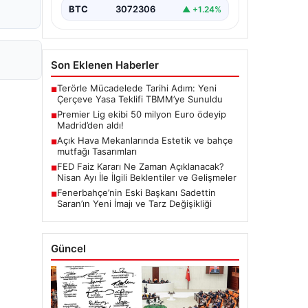
BTC
3072306
▲ +1.24%
Son Eklenen Haberler
Terörle Mücadelede Tarihi Adım: Yeni
■
Çerçeve Yasa Teklifi TBMM’ye Sunuldu
Premier Lig ekibi 50 milyon Euro ödeyip
■
Madrid’den aldı!
Açık Hava Mekanlarında Estetik ve bahçe
■
mutfağı Tasarımları
FED Faiz Kararı Ne Zaman Açıklanacak?
■
Nisan Ayı İle İlgili Beklentiler ve Gelişmeler
Fenerbahçe’nin Eski Başkanı Sadettin
■
Saran’ın Yeni İmajı ve Tarz Değişikliği
Güncel