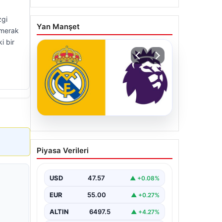
zgi
Yan Manşet
ı merak
i bir
04.08.2026
Premier Lig ekibi 50
Piyasa Verileri
milyon Euro ödeyip
Madrid’den aldı!
USD
47.57
▲ +0.08%
EUR
55.00
▲ +0.27%
ALTIN
6497.5
▲ +4.27%