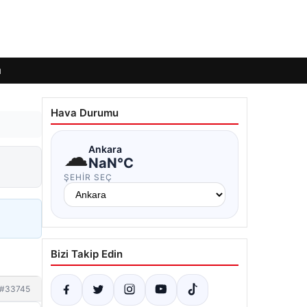
ı
Hava Durumu
☁
Ankara
NaN°C
ŞEHIR SEÇ
Bizi Takip Edin
#33745