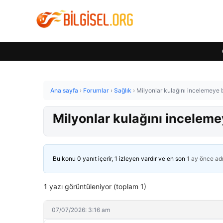
Ana sayfa
›
Forumlar
›
Sağlık
›
Milyonlar kulağını incelemeye b
Milyonlar kulağını inceleme
Bu konu 0 yanıt içerir, 1 izleyen vardır ve en son
1 ay önce
ad
1 yazı görüntüleniyor (toplam 1)
07/07/2026: 3:16 am