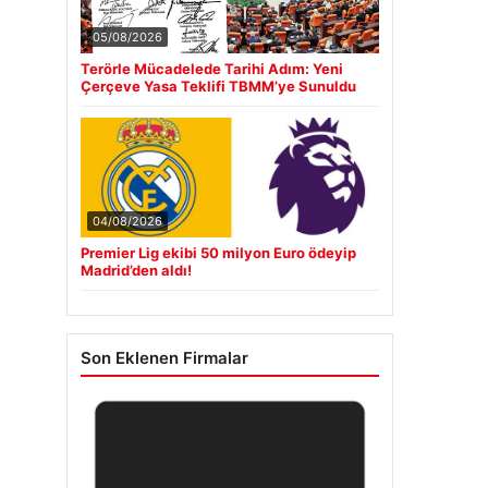
05/08/2026
Terörle Mücadelede Tarihi Adım: Yeni
Çerçeve Yasa Teklifi TBMM’ye Sunuldu
04/08/2026
Premier Lig ekibi 50 milyon Euro ödeyip
Madrid’den aldı!
Son Eklenen Firmalar