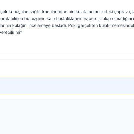
ok konuşulan sağlık konularından biri kulak memesindeki çapraz çi
 olarak bilinen bu çizginin kalp hastalıklarının habercisi olup olmadığın
larının kulağını incelemeye başladı. Peki gerçekten kulak memesindek
erebilir mi?