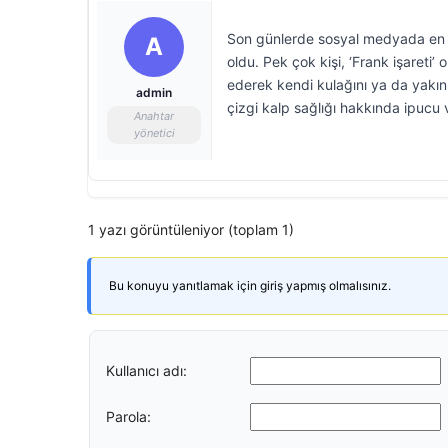
Son günlerde sosyal medyada en ç
A
oldu. Pek çok kişi, ‘Frank işareti’
ederek kendi kulağını ya da yakın
admin
çizgi kalp sağlığı hakkında ipucu v
Anahtar
yönetici
1 yazı görüntüleniyor (toplam 1)
Bu konuyu yanıtlamak için giriş yapmış olmalısınız.
Kullanıcı adı:
Parola: