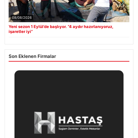
08/08/2026
Yeni sezon 1 Eylül’de başlıyor. “4 aydır hazırlanıyoruz,
işaretler iyi”
Son Eklenen Firmalar