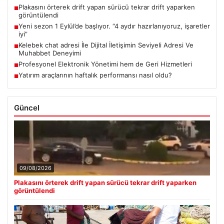
Plakasını örterek drift yapan sürücü tekrar drift yaparken
■
görüntülendi
Yeni sezon 1 Eylül’de başlıyor. “4 aydır hazırlanıyoruz, işaretler
■
iyi”
Kelebek chat adresi İle Dijital İletişimin Seviyeli Adresi Ve
■
Muhabbet Deneyimi
Profesyonel Elektronik Yönetimi hem de Geri Hizmetleri
■
Yatırım araçlarının haftalık performansı nasıl oldu?
■
Güncel
09/08/2026
Plakasını örterek drift yapan sürücü tekrar drift yaparken
görüntülendi