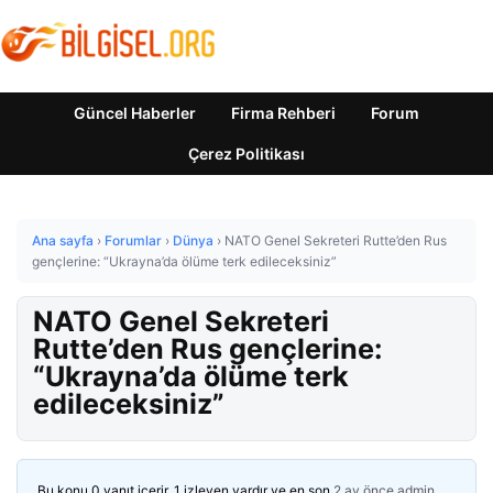
Güncel Haberler
Firma Rehberi
Forum
Çerez Politikası
Ana sayfa
›
Forumlar
›
Dünya
›
NATO Genel Sekreteri Rutte’den Rus
gençlerine: “Ukrayna’da ölüme terk edileceksiniz”
NATO Genel Sekreteri
Rutte’den Rus gençlerine:
“Ukrayna’da ölüme terk
edileceksiniz”
Bu konu 0 yanıt içerir, 1 izleyen vardır ve en son
2 ay önce
admin