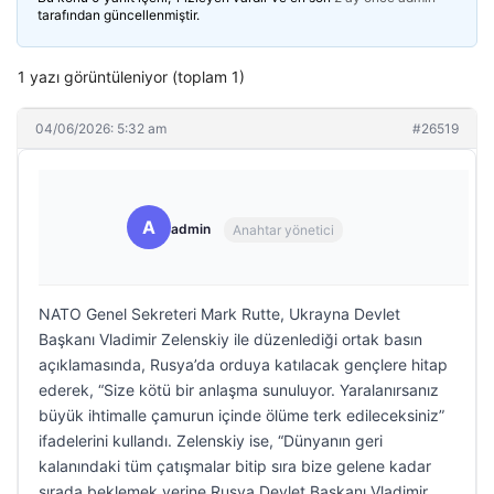
tarafından güncellenmiştir.
1 yazı görüntüleniyor (toplam 1)
04/06/2026: 5:32 am
#26519
A
admin
Anahtar yönetici
NATO Genel Sekreteri Mark Rutte, Ukrayna Devlet
Başkanı Vladimir Zelenskiy ile düzenlediği ortak basın
açıklamasında, Rusya’da orduya katılacak gençlere hitap
ederek, “Size kötü bir anlaşma sunuluyor. Yaralanırsanız
büyük ihtimalle çamurun içinde ölüme terk edileceksiniz”
ifadelerini kullandı. Zelenskiy ise, “Dünyanın geri
kalanındaki tüm çatışmalar bitip sıra bize gelene kadar
sırada beklemek yerine Rusya Devlet Başkanı Vladimir