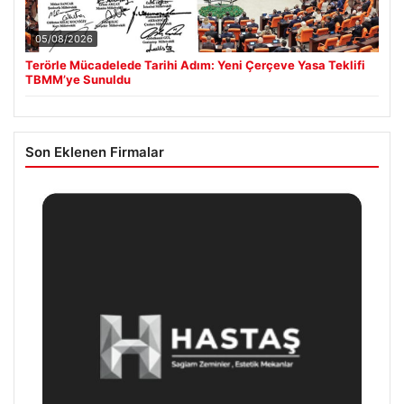
05/08/2026
Terörle Mücadelede Tarihi Adım: Yeni Çerçeve Yasa Teklifi
TBMM’ye Sunuldu
Son Eklenen Firmalar