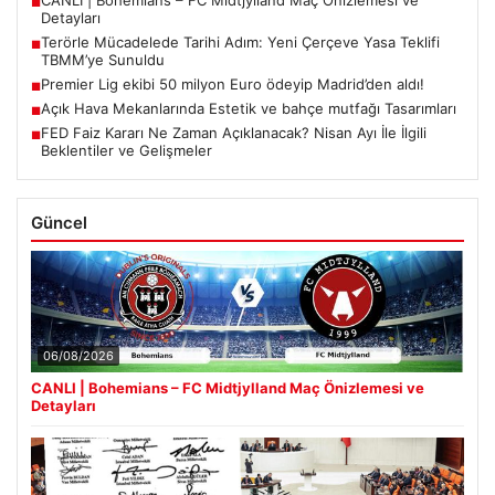
CANLI | Bohemians – FC Midtjylland Maç Önizlemesi ve
■
Detayları
Terörle Mücadelede Tarihi Adım: Yeni Çerçeve Yasa Teklifi
■
TBMM’ye Sunuldu
Premier Lig ekibi 50 milyon Euro ödeyip Madrid’den aldı!
■
Açık Hava Mekanlarında Estetik ve bahçe mutfağı Tasarımları
■
FED Faiz Kararı Ne Zaman Açıklanacak? Nisan Ayı İle İlgili
■
Beklentiler ve Gelişmeler
Güncel
06/08/2026
CANLI | Bohemians – FC Midtjylland Maç Önizlemesi ve
Detayları