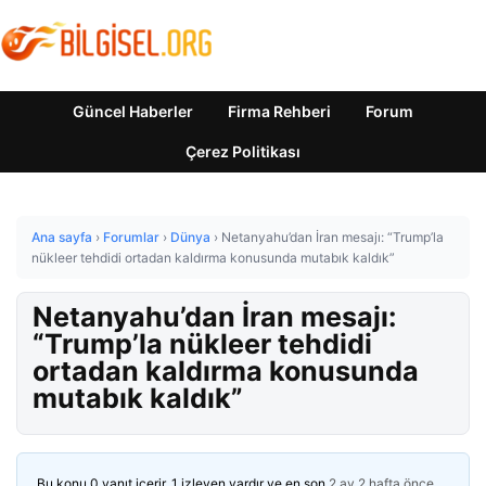
Güncel Haberler
Firma Rehberi
Forum
Çerez Politikası
Ana sayfa
›
Forumlar
›
Dünya
›
Netanyahu’dan İran mesajı: “Trump’la
nükleer tehdidi ortadan kaldırma konusunda mutabık kaldık”
Netanyahu’dan İran mesajı:
“Trump’la nükleer tehdidi
ortadan kaldırma konusunda
mutabık kaldık”
Bu konu 0 yanıt içerir, 1 izleyen vardır ve en son
2 ay 2 hafta önce