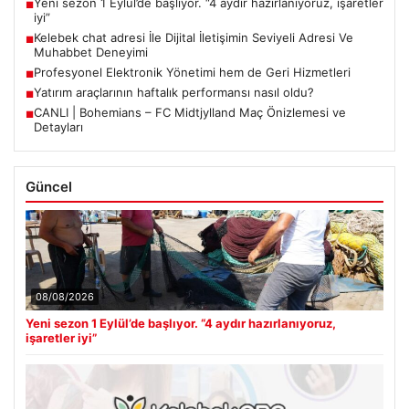
Yeni sezon 1 Eylül’de başlıyor. “4 aydır hazırlanıyoruz, işaretler
■
iyi”
Kelebek chat adresi İle Dijital İletişimin Seviyeli Adresi Ve
■
Muhabbet Deneyimi
Profesyonel Elektronik Yönetimi hem de Geri Hizmetleri
■
Yatırım araçlarının haftalık performansı nasıl oldu?
■
CANLI | Bohemians – FC Midtjylland Maç Önizlemesi ve
■
Detayları
Güncel
08/08/2026
Yeni sezon 1 Eylül’de başlıyor. “4 aydır hazırlanıyoruz,
işaretler iyi”