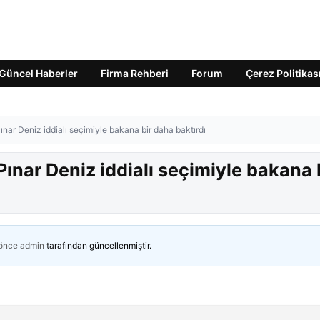
Güncel Haberler
Firma Rehberi
Forum
Çerez Politikas
ar Deniz iddialı seçimiyle bakana bir daha baktırdı
nar Deniz iddialı seçimiyle bakana 
 önce
admin
tarafından güncellenmiştir.