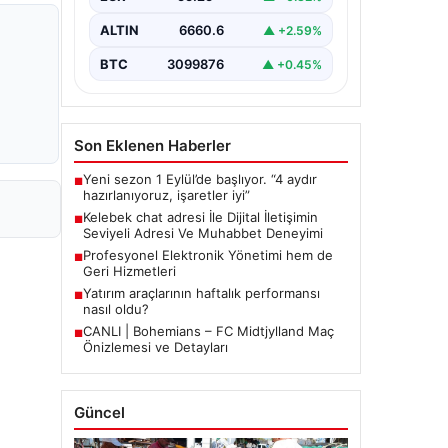
bir biçimde bağlantı kurması ciddi bir
hassasiyet barındırmaktadır. Halen
ALTIN
6660.6
▲ +2.59%
çeşitli…
BTC
3099876
▲ +0.45%
Son Eklenen Haberler
Yeni sezon 1 Eylül’de başlıyor. “4 aydır
■
hazırlanıyoruz, işaretler iyi”
Kelebek chat adresi İle Dijital İletişimin
■
Seviyeli Adresi Ve Muhabbet Deneyimi
Profesyonel Elektronik Yönetimi hem de
■
Geri Hizmetleri
Yatırım araçlarının haftalık performansı
■
nasıl oldu?
CANLI | Bohemians – FC Midtjylland Maç
■
Önizlemesi ve Detayları
Güncel