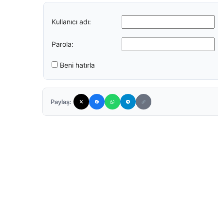
Kullanıcı adı:
Parola:
Beni hatırla
Paylaş: