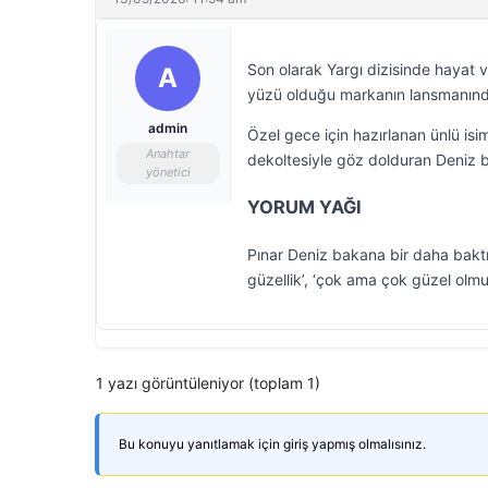
Son olarak Yargı dizisinde hayat ve
A
yüzü olduğu markanın lansmanınd
admin
Özel gece için hazırlanan ünlü isi
Anahtar
dekoltesiyle göz dolduran Deniz b
yönetici
YORUM YAĞI
Pınar Deniz bakana bir daha baktır
güzellik’, ‘çok ama çok güzel olmuş
1 yazı görüntüleniyor (toplam 1)
Bu konuyu yanıtlamak için giriş yapmış olmalısınız.