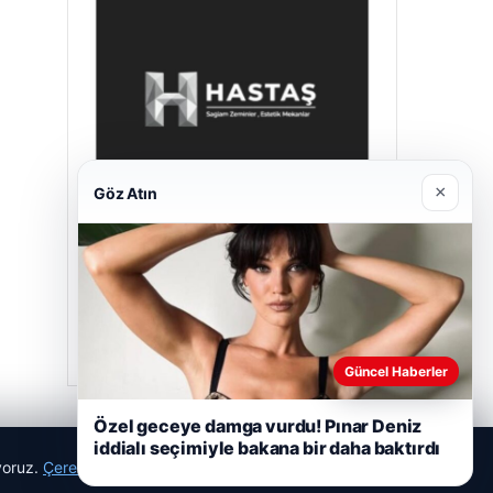
×
Göz Atın
Enes Kaplan Avukatlık Bürosu
28/04/2026
Güncel Haberler
Özel geceye damga vurdu! Pınar Deniz
iddialı seçimiyle bakana bir daha baktırdı
ıyoruz.
Çerez Politikamız
Reddet
Kabul Et