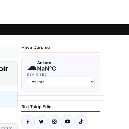
ı
Hava Durumu
☁
Ankara
bir
NaN°C
ŞEHIR SEÇ
Bizi Takip Edin
#21892