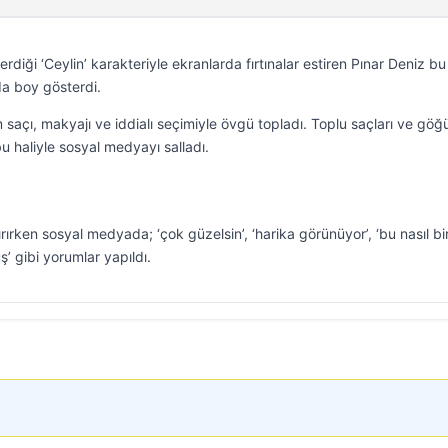
rdiği ‘Ceylin’ karakteriyle ekranlarda fırtınalar estiren Pınar Deniz b
a boy gösterdi.
m saçı, makyajı ve iddialı seçimiyle övgü topladı. Toplu saçları ve göğ
u haliyle sosyal medyayı salladı.
ırken sosyal medyada; ‘çok güzelsin’, ‘harika görünüyor’, ‘bu nasıl bi
’ gibi yorumlar yapıldı.