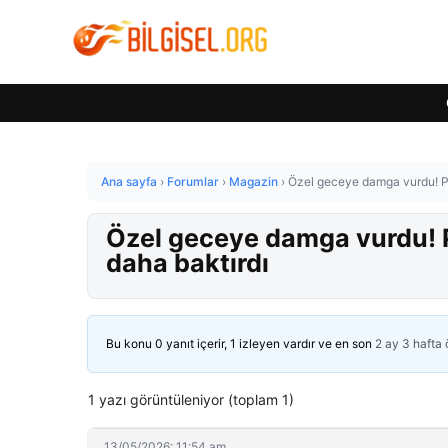
Ana sayfa
›
Forumlar
›
Magazin
›
Özel geceye damga vurdu! Pın
Özel geceye damga vurdu! Pı
daha baktırdı
Bu konu 0 yanıt içerir, 1 izleyen vardır ve en son
2 ay 3 hafta
1 yazı görüntüleniyor (toplam 1)
13/05/2026: 11:54 am