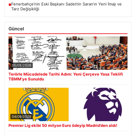
Fenerbahçe’nin Eski Başkanı Sadettin Saran’ın Yeni İmajı ve
■
Tarz Değişikliği
Güncel
05/08/2026
Terörle Mücadelede Tarihi Adım: Yeni Çerçeve Yasa Teklifi
TBMM’ye Sunuldu
04/08/2026
Premier Lig ekibi 50 milyon Euro ödeyip Madrid’den aldı!