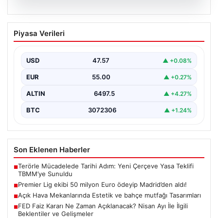
03.08.2026
FED Faiz Kararı Ne Zaman Açıklanacak?
Piyasa Verileri
Nisan Ayı İle İlgili Beklentiler ve
Gelişmeler
USD
47.57
▲ +0.08%
Altın, döviz, hisse senetleri ve kripto para piyasası
yatırımcıları, ABD Merkez Bankası'nın (FED) yaklaşan…
EUR
55.00
▲ +0.27%
ALTIN
6497.5
▲ +4.27%
BTC
3072306
▲ +1.24%
Son Eklenen Haberler
Terörle Mücadelede Tarihi Adım: Yeni Çerçeve Yasa Teklifi
■
TBMM’ye Sunuldu
Premier Lig ekibi 50 milyon Euro ödeyip Madrid’den aldı!
■
Açık Hava Mekanlarında Estetik ve bahçe mutfağı Tasarımları
■
FED Faiz Kararı Ne Zaman Açıklanacak? Nisan Ayı İle İlgili
■
Beklentiler ve Gelişmeler