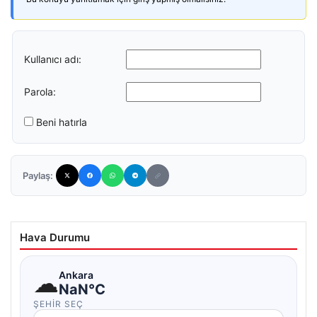
Kullanıcı adı:
Parola:
Beni hatırla
Paylaş:
Hava Durumu
☁
Ankara
NaN°C
ŞEHIR SEÇ