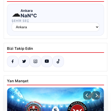
☁
Ankara
NaN°C
ŞEHIR SEÇ
Bizi Takip Edin
Yan Manşet