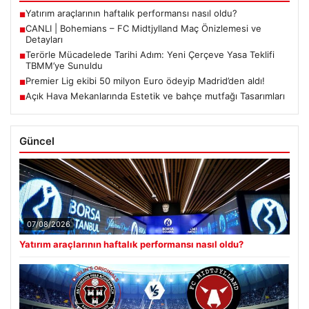
Yatırım araçlarının haftalık performansı nasıl oldu?
■
CANLI | Bohemians – FC Midtjylland Maç Önizlemesi ve
■
Detayları
Terörle Mücadelede Tarihi Adım: Yeni Çerçeve Yasa Teklifi
■
TBMM’ye Sunuldu
Premier Lig ekibi 50 milyon Euro ödeyip Madrid’den aldı!
■
Açık Hava Mekanlarında Estetik ve bahçe mutfağı Tasarımları
■
Güncel
07/08/2026
Yatırım araçlarının haftalık performansı nasıl oldu?