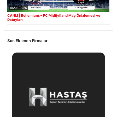
06/08/2026
CANLI | Bohemians – FC Midtjylland Maç Önizlemesi ve
Detayları
Son Eklenen Firmalar