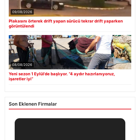
09/08/2026
Plakasını örterek drift yapan sürücü tekrar drift yaparken
görüntülendi
08/08/2026
Yeni sezon 1 Eylül’de başlıyor. “4 aydır hazırlanıyoruz,
işaretler iyi”
Son Eklenen Firmalar