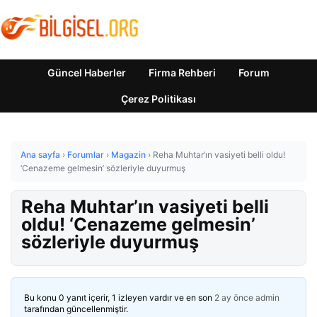
Güncel Haberler
Firma Rehberi
Forum
Çerez Politikası
Ana sayfa
›
Forumlar
›
Magazin
›
Reha Muhtar’ın vasiyeti belli oldu!
‘Cenazeme gelmesin’ sözleriyle duyurmuş
Reha Muhtar’ın vasiyeti belli
oldu! ‘Cenazeme gelmesin’
sözleriyle duyurmuş
Bu konu 0 yanıt içerir, 1 izleyen vardır ve en son
2 ay önce
admin
tarafından güncellenmiştir.