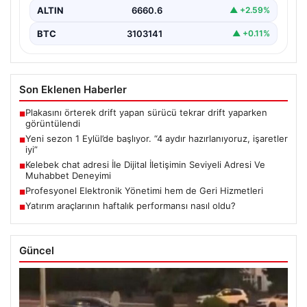
ALTIN
6660.6
▲ +2.59%
BTC
3103141
▲ +0.11%
Son Eklenen Haberler
Plakasını örterek drift yapan sürücü tekrar drift yaparken
■
görüntülendi
Yeni sezon 1 Eylül’de başlıyor. “4 aydır hazırlanıyoruz, işaretler
■
iyi”
Kelebek chat adresi İle Dijital İletişimin Seviyeli Adresi Ve
■
Muhabbet Deneyimi
Profesyonel Elektronik Yönetimi hem de Geri Hizmetleri
■
Yatırım araçlarının haftalık performansı nasıl oldu?
■
Güncel