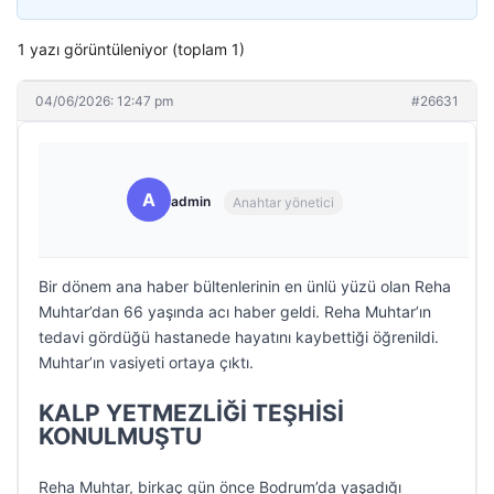
1 yazı görüntüleniyor (toplam 1)
04/06/2026: 12:47 pm
#26631
A
admin
Anahtar yönetici
Bir dönem ana haber bültenlerinin en ünlü yüzü olan Reha
Muhtar’dan 66 yaşında acı haber geldi. Reha Muhtar’ın
tedavi gördüğü hastanede hayatını kaybettiği öğrenildi.
Muhtar’ın vasiyeti ortaya çıktı.
KALP YETMEZLİĞİ TEŞHİSİ
KONULMUŞTU
Reha Muhtar, birkaç gün önce Bodrum’da yaşadığı