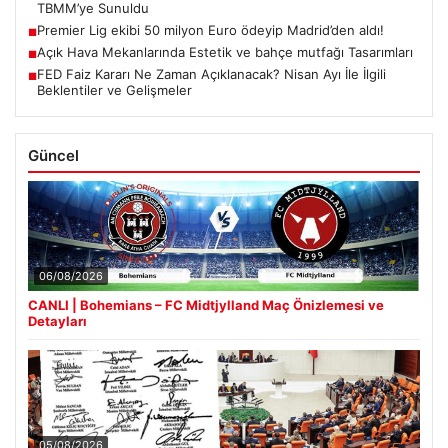
TBMM’ye Sunuldu
Premier Lig ekibi 50 milyon Euro ödeyip Madrid’den aldı!
■
Açık Hava Mekanlarında Estetik ve bahçe mutfağı Tasarımları
■
FED Faiz Kararı Ne Zaman Açıklanacak? Nisan Ayı İle İlgili
■
Beklentiler ve Gelişmeler
Güncel
06/08/2026
CANLI | Bohemians – FC Midtjylland Maç Önizlemesi ve
Detayları
05/08/2026