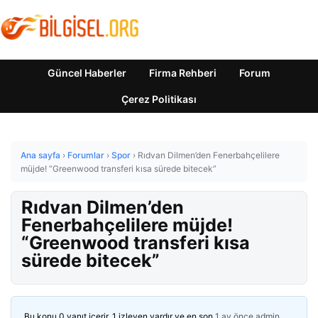
Güncel Haberler
Firma Rehberi
Forum
Çerez Politikası
Ana sayfa
›
Forumlar
›
Spor
›
Rıdvan Dilmen’den Fenerbahçelilere
müjde! “Greenwood transferi kısa sürede bitecek”
Rıdvan Dilmen’den
Fenerbahçelilere müjde!
“Greenwood transferi kısa
sürede bitecek”
Bu konu 0 yanıt içerir, 1 izleyen vardır ve en son
1 ay önce
admin