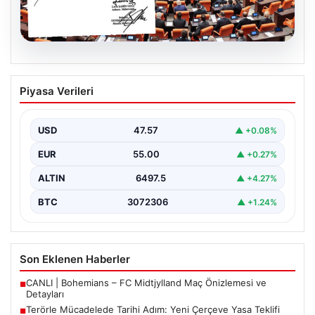
05.08.2026
Terörle Mücadelede Tarihi Adım: Yeni
Piyasa Verileri
Çerçeve Yasa Teklifi TBMM’ye Sunuldu
Türkiye, terörle etkin mücadele ve ulusal güvenliği
güçlendirmeye yönelik kapsamlı bir hukuki altyapı
USD
47.57
▲ +0.08%
oluşturmak…
EUR
55.00
▲ +0.27%
ALTIN
6497.5
▲ +4.27%
BTC
3072306
▲ +1.24%
Son Eklenen Haberler
CANLI | Bohemians – FC Midtjylland Maç Önizlemesi ve
■
Detayları
Terörle Mücadelede Tarihi Adım: Yeni Çerçeve Yasa Teklifi
■