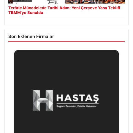
Terörle Mücadelede Tarihi Adım: Yeni Çerçeve Yasa Teklifi
TBMM’ye Sunuldu
Son Eklenen Firmalar