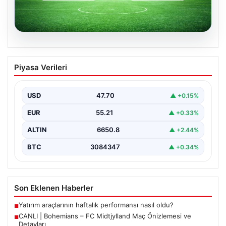
06.08.2026
CANLI | Bohemians – FC Midtjylland
Piyasa Verileri
Maç Önizlemesi ve Detayları
Geleneksel futbol heyecanı Dalymount Park'ta yeniden
yaşanıyor. Bohemians ile FC Midtjylland, 06 Ağustos
USD
47.70
▲ +0.15%
2026…
EUR
55.21
▲ +0.33%
ALTIN
6650.8
▲ +2.44%
BTC
3084347
▲ +0.34%
Son Eklenen Haberler
Yatırım araçlarının haftalık performansı nasıl oldu?
■
CANLI | Bohemians – FC Midtjylland Maç Önizlemesi ve
■
Detayları