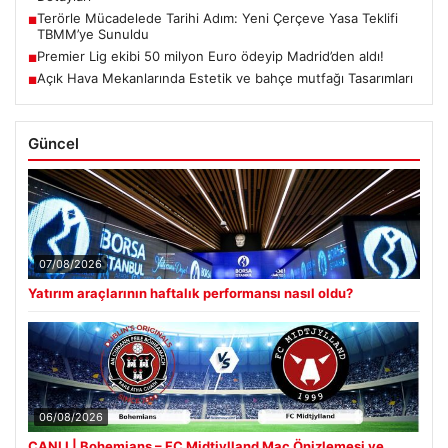
Terörle Mücadelede Tarihi Adım: Yeni Çerçeve Yasa Teklifi
■
TBMM’ye Sunuldu
Premier Lig ekibi 50 milyon Euro ödeyip Madrid’den aldı!
■
Açık Hava Mekanlarında Estetik ve bahçe mutfağı Tasarımları
■
Güncel
07/08/2026
Yatırım araçlarının haftalık performansı nasıl oldu?
06/08/2026
CANLI | Bohemians – FC Midtjylland Maç Önizlemesi ve