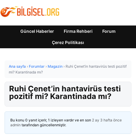
Güncel Haberler
Firma Rehberi
Forum
Çerez Politikası
Ana sayfa
›
Forumlar
›
Magazin
›
Ruhi Çenet’in hantavirüs testi pozitif
mi? Karantinada mı?
Ruhi Çenet’in hantavirüs testi
pozitif mi? Karantinada mı?
Bu konu 0 yanıt içerir, 1 izleyen vardır ve en son
2 ay 3 hafta önce
admin
tarafından güncellenmiştir.