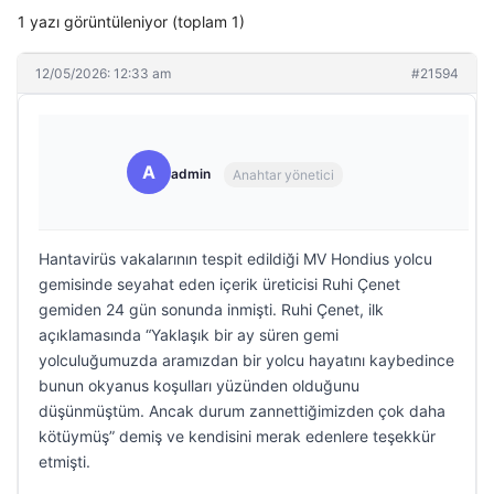
1 yazı görüntüleniyor (toplam 1)
12/05/2026: 12:33 am
#21594
A
admin
Anahtar yönetici
Hantavirüs vakalarının tespit edildiği MV Hondius yolcu
gemisinde seyahat eden içerik üreticisi Ruhi Çenet
gemiden 24 gün sonunda inmişti. Ruhi Çenet, ilk
açıklamasında “Yaklaşık bir ay süren gemi
yolculuğumuzda aramızdan bir yolcu hayatını kaybedince
bunun okyanus koşulları yüzünden olduğunu
düşünmüştüm. Ancak durum zannettiğimizden çok daha
kötüymüş” demiş ve kendisini merak edenlere teşekkür
etmişti.