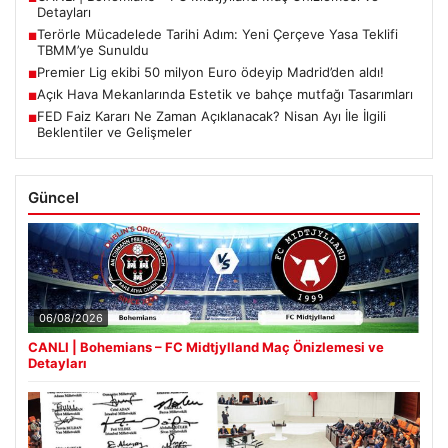
Detayları
Terörle Mücadelede Tarihi Adım: Yeni Çerçeve Yasa Teklifi
■
TBMM’ye Sunuldu
Premier Lig ekibi 50 milyon Euro ödeyip Madrid’den aldı!
■
Açık Hava Mekanlarında Estetik ve bahçe mutfağı Tasarımları
■
FED Faiz Kararı Ne Zaman Açıklanacak? Nisan Ayı İle İlgili
■
Beklentiler ve Gelişmeler
Güncel
06/08/2026
CANLI | Bohemians – FC Midtjylland Maç Önizlemesi ve
Detayları