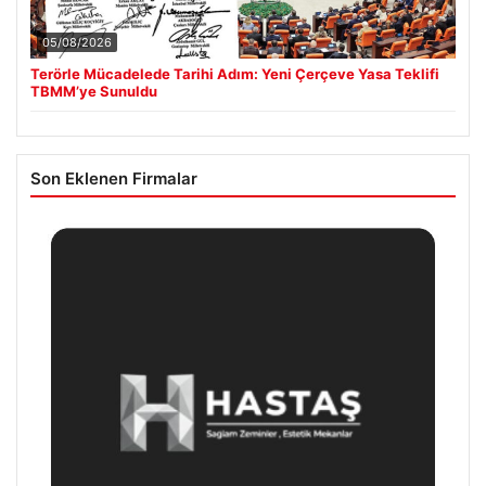
05/08/2026
Terörle Mücadelede Tarihi Adım: Yeni Çerçeve Yasa Teklifi
TBMM’ye Sunuldu
Son Eklenen Firmalar