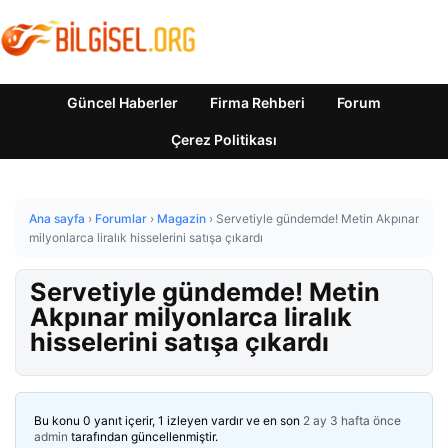
Güncel Haberler
Firma Rehberi
Forum
Çerez Politikası
Ana sayfa
›
Forumlar
›
Magazin
›
Servetiyle gündemde! Metin Akpınar
milyonlarca liralık hisselerini satışa çıkardı
Servetiyle gündemde! Metin
Akpınar milyonlarca liralık
hisselerini satışa çıkardı
Bu konu 0 yanıt içerir, 1 izleyen vardır ve en son
2 ay 3 hafta önce
admin
tarafından güncellenmiştir.