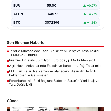
EUR
55.00
▲ +0.27%
ALTIN
6497.5
▲ +4.27%
BTC
3072306
▲ +1.24%
Son Eklenen Haberler
Terörle Mücadelede Tarihi Adım: Yeni Çerçeve Yasa Teklifi
■
TBMM’ye Sunuldu
Premier Lig ekibi 50 milyon Euro ödeyip Madrid’den aldı!
■
Açık Hava Mekanlarında Estetik ve bahçe mutfağı Tasarımları
■
FED Faiz Kararı Ne Zaman Açıklanacak? Nisan Ayı İle İlgili
■
Beklentiler ve Gelişmeler
Fenerbahçe’nin Eski Başkanı Sadettin Saran’ın Yeni İmajı ve
■
Tarz Değişikliği
Güncel