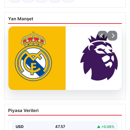
Yan Manşet
04.08.2026
Premier Lig ekibi 50 milyon Euro ödeyip
Piyasa Verileri
Madrid’den aldı!
USD
47.57
▲ +0.08%