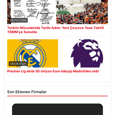
05/08/2026
Terörle Mücadelede Tarihi Adım: Yeni Çerçeve Yasa Teklifi
TBMM’ye Sunuldu
04/08/2026
Premier Lig ekibi 50 milyon Euro ödeyip Madrid’den aldı!
Son Eklenen Firmalar