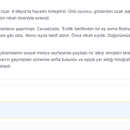
Uçar, 4 Mayıs’ta hayatını birleştirdi. Ünlü oyuncu, gözlerden uzak aş
ir nikah töreniyle evlendi.
nlarını şaşırtmıştı. Cavadzade, “Evlilik teklifinden bir ay sonra Bodr
esi gibi oldu. Altıncı ayda teklif aldım. Önce nikah kıydık. Düğünümü
lamalarını sosyal medya sayfasında paylaştı ve ‘alkış’ emojisini ekle
’ın geçmişteki sözlerine atıfta bulundu ve eşiyle yer aldığı fotoğraf
kledi.