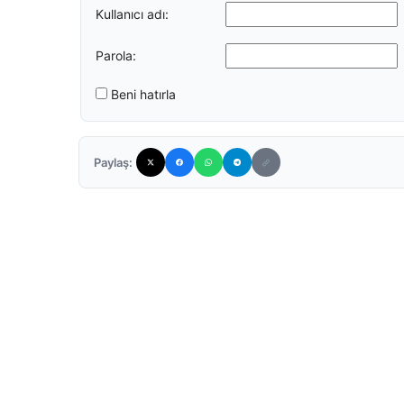
Kullanıcı adı:
Parola:
Beni hatırla
Paylaş: