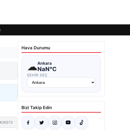
ı
Hava Durumu
☁
Ankara
NaN°C
ŞEHIR SEÇ
Bizi Takip Edin
#26373