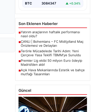
BTC
3084347
▲ +0.34%
Son Eklenen Haberler
Yatırım araçlarının haftalık performansı
■
nasıl oldu?
CANLI | Bohemians – FC Midtjylland Maç
■
Önizlemesi ve Detayları
Terörle Mücadelede Tarihi Adım: Yeni
■
Çerçeve Yasa Teklifi TBMM’ye Sunuldu
Premier Lig ekibi 50 milyon Euro ödeyip
■
Madrid’den aldı!
Açık Hava Mekanlarında Estetik ve bahçe
■
mutfağı Tasarımları
Güncel