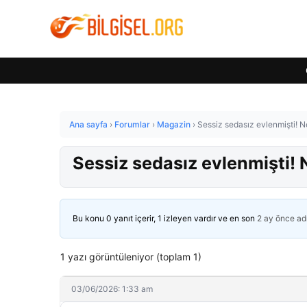
Ana sayfa
›
Forumlar
›
Magazin
›
Sessiz sedasız evlenmişti! 
Sessiz sedasız evlenmişti!
Bu konu 0 yanıt içerir, 1 izleyen vardır ve en son
2 ay önce
ad
1 yazı görüntüleniyor (toplam 1)
03/06/2026: 1:33 am