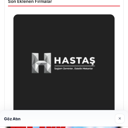
Son Eklenen Firmalar
×
Göz Atın
Enes Kaplan Avukatlık Bürosu