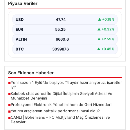
Piyasa Verileri
Seviyeli Adresi Ve Muhabbet Deneyimi
Dijital dünyasında insanların güvenli bir biçimde bağlantı
kurması ciddi bir hassasiyet barındırmaktadır. Halen
USD
47.74
▲ +0.18%
çeşitli…
EUR
55.25
▲ +0.32%
ALTIN
6660.6
▲ +2.59%
BTC
3099876
▲ +0.45%
Son Eklenen Haberler
Yeni sezon 1 Eylül’de başlıyor. “4 aydır hazırlanıyoruz, işaretler
■
iyi”
Kelebek chat adresi İle Dijital İletişimin Seviyeli Adresi Ve
■
Muhabbet Deneyimi
Profesyonel Elektronik Yönetimi hem de Geri Hizmetleri
■
Yatırım araçlarının haftalık performansı nasıl oldu?
■
CANLI | Bohemians – FC Midtjylland Maç Önizlemesi ve
■
Detayları