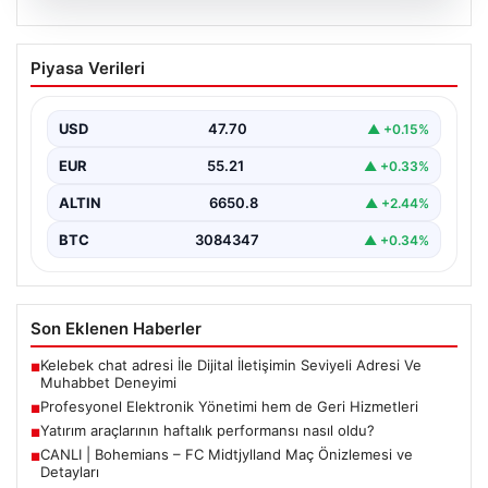
08.08.2026
Profesyonel Elektronik Yönetimi hem
Piyasa Verileri
de Geri Hizmetleri
Günümüzde gelişen dijitalleşme doğrultusunda
işletmeler cihaz envanterlerini sürekli zamanda
USD
47.70
▲ +0.15%
güncellemektedir. Söz konusu güncelleme
aşamasında…
EUR
55.21
▲ +0.33%
ALTIN
6650.8
▲ +2.44%
BTC
3084347
▲ +0.34%
Son Eklenen Haberler
Kelebek chat adresi İle Dijital İletişimin Seviyeli Adresi Ve
■
Muhabbet Deneyimi
Profesyonel Elektronik Yönetimi hem de Geri Hizmetleri
■
Yatırım araçlarının haftalık performansı nasıl oldu?
■
CANLI | Bohemians – FC Midtjylland Maç Önizlemesi ve
■
Detayları