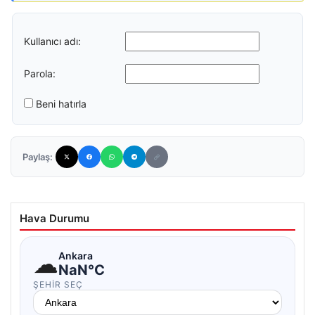
Kullanıcı adı:
Parola:
Beni hatırla
Paylaş:
Hava Durumu
☁
Ankara
NaN°C
ŞEHIR SEÇ