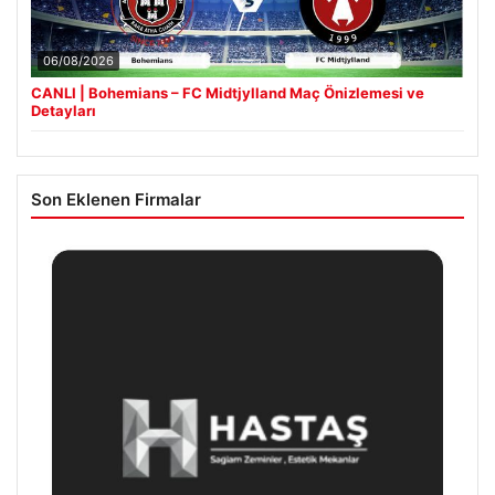
06/08/2026
CANLI | Bohemians – FC Midtjylland Maç Önizlemesi ve
Detayları
Son Eklenen Firmalar