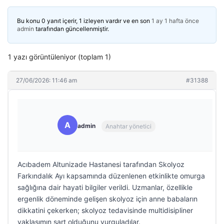
Bu konu 0 yanıt içerir, 1 izleyen vardır ve en son
1 ay 1 hafta önce
admin
tarafından güncellenmiştir.
1 yazı görüntüleniyor (toplam 1)
27/06/2026: 11:46 am
#31388
A
admin
Anahtar yönetici
Acıbadem Altunizade Hastanesi tarafından Skolyoz
Farkındalık Ayı kapsamında düzenlenen etkinlikte omurga
sağlığına dair hayati bilgiler verildi. Uzmanlar, özellikle
ergenlik döneminde gelişen skolyoz için anne babaların
dikkatini çekerken; skolyoz tedavisinde multidisipliner
yaklaşımın şart olduğunu vurguladılar.