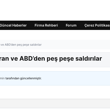
Güncel Haberler
Firma Rehberi
Forum
Çerez Politikas
 ve ABD’den peş peşe saldırılar
ran ve ABD’den peş peşe saldırılar
min
tarafından güncellenmiştir.