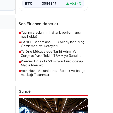
BTC
3084347
▲ +0.34%
Son Eklenen Haberler
Yatırım araçlarının haftalık performansı
■
nasıl oldu?
CANLI | Bohemians – FC Midtjylland Maç
■
Önizlemesi ve Detayları
Terörle Mücadelede Tarihi Adım: Yeni
■
Çerçeve Yasa Teklifi TBMM’ye Sunuldu
Premier Lig ekibi 50 milyon Euro ödeyip
■
Madrid’den aldı!
Açık Hava Mekanlarında Estetik ve bahçe
■
mutfağı Tasarımları
Güncel