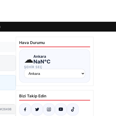
ı
Hava Durumu
☁
Ankara
NaN°C
ŞEHIR SEÇ
Bizi Takip Edin
#26498