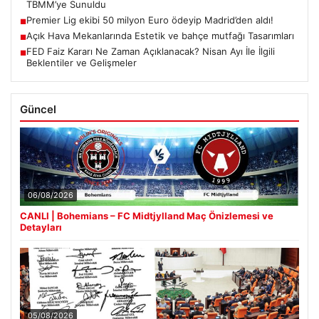
TBMM’ye Sunuldu
Premier Lig ekibi 50 milyon Euro ödeyip Madrid’den aldı!
■
Açık Hava Mekanlarında Estetik ve bahçe mutfağı Tasarımları
■
FED Faiz Kararı Ne Zaman Açıklanacak? Nisan Ayı İle İlgili
■
Beklentiler ve Gelişmeler
Güncel
06/08/2026
CANLI | Bohemians – FC Midtjylland Maç Önizlemesi ve
Detayları
05/08/2026