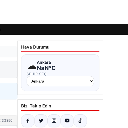
ı
Hava Durumu
☁
Ankara
NaN°C
ŞEHIR SEÇ
Bizi Takip Edin
#33890