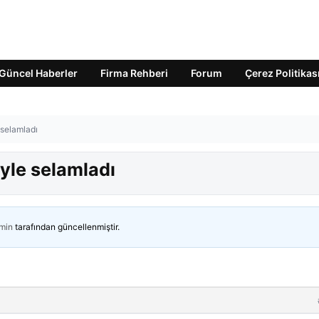
Güncel Haberler
Firma Rehberi
Forum
Çerez Politikas
 selamladı
yle selamladı
min
tarafından güncellenmiştir.