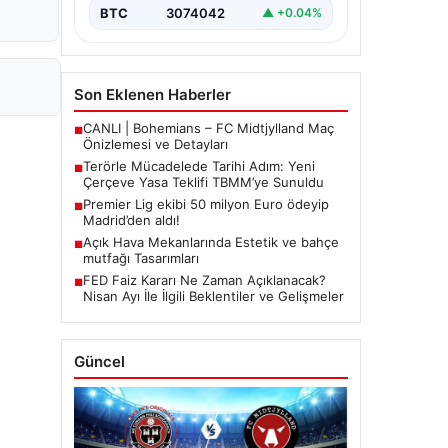
BTC
3074042
▲ +0.04%
Son Eklenen Haberler
CANLI | Bohemians – FC Midtjylland Maç
■
Önizlemesi ve Detayları
Terörle Mücadelede Tarihi Adım: Yeni
■
Çerçeve Yasa Teklifi TBMM’ye Sunuldu
Premier Lig ekibi 50 milyon Euro ödeyip
■
Madrid’den aldı!
Açık Hava Mekanlarında Estetik ve bahçe
■
mutfağı Tasarımları
FED Faiz Kararı Ne Zaman Açıklanacak?
■
Nisan Ayı İle İlgili Beklentiler ve Gelişmeler
Güncel