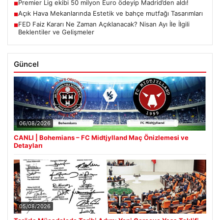
Premier Lig ekibi 50 milyon Euro ödeyip Madrid’den aldı!
■
Açık Hava Mekanlarında Estetik ve bahçe mutfağı Tasarımları
■
FED Faiz Kararı Ne Zaman Açıklanacak? Nisan Ayı İle İlgili
■
Beklentiler ve Gelişmeler
Güncel
06/08/2026
CANLI | Bohemians – FC Midtjylland Maç Önizlemesi ve
Detayları
05/08/2026