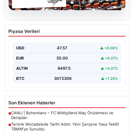
05.08.2026
Terörle Mücadelede Tarihi Adım: Yeni
Piyasa Verileri
Çerçeve Yasa Teklifi TBMM’ye Sunuldu
Türkiye, terörle etkin mücadele ve ulusal güvenliği
güçlendirmeye yönelik kapsamlı bir hukuki altyapı
USD
47.57
▲ +0.08%
oluşturmak…
EUR
55.00
▲ +0.27%
ALTIN
6497.5
▲ +4.27%
BTC
3072306
▲ +1.24%
Son Eklenen Haberler
CANLI | Bohemians – FC Midtjylland Maç Önizlemesi ve
■
Detayları
Terörle Mücadelede Tarihi Adım: Yeni Çerçeve Yasa Teklifi
■
TBMM’ye Sunuldu