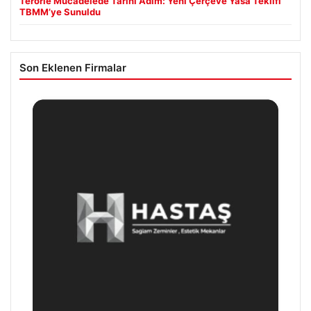
Terörle Mücadelede Tarihi Adım: Yeni Çerçeve Yasa Teklifi
TBMM’ye Sunuldu
Son Eklenen Firmalar