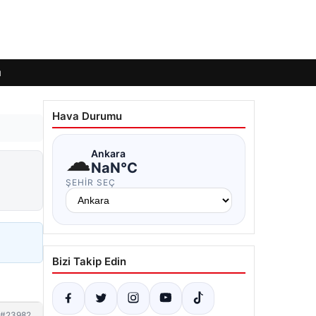
ı
Hava Durumu
☁
Ankara
NaN°C
ŞEHIR SEÇ
Bizi Takip Edin
#23982