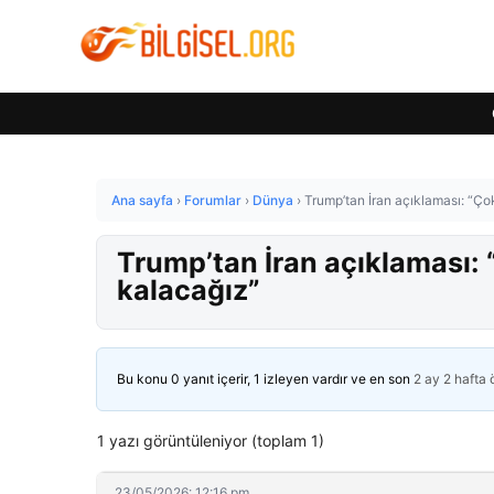
Ana sayfa
›
Forumlar
›
Dünya
›
Trump’tan İran açıklaması: “Ço
Trump’tan İran açıklaması:
kalacağız”
Bu konu 0 yanıt içerir, 1 izleyen vardır ve en son
2 ay 2 hafta
1 yazı görüntüleniyor (toplam 1)
23/05/2026: 12:16 pm