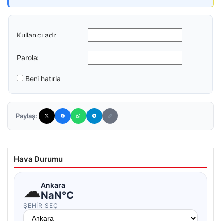
Kullanıcı adı:
Parola:
Beni hatırla
Paylaş:
Hava Durumu
☁
Ankara
NaN°C
ŞEHIR SEÇ